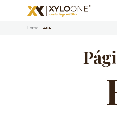
Home
404
Pági