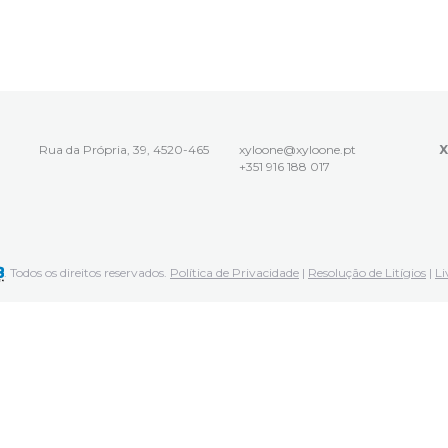
Rua da Própria, 39, 4520-465
xyloone@xyloone.pt
X
+351 916 188 017
. Todos os direitos reservados.
Política de Privacidade
|
Resolução de Litígios
|
Li