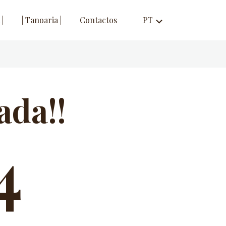
 |
| Tanoaria |
Contactos
PT
expand_more
ada!!
4