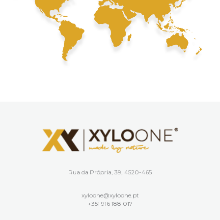
Rua da Própria, 39, 4520-465
xyloone@xyloone.pt
+351 916 188 017