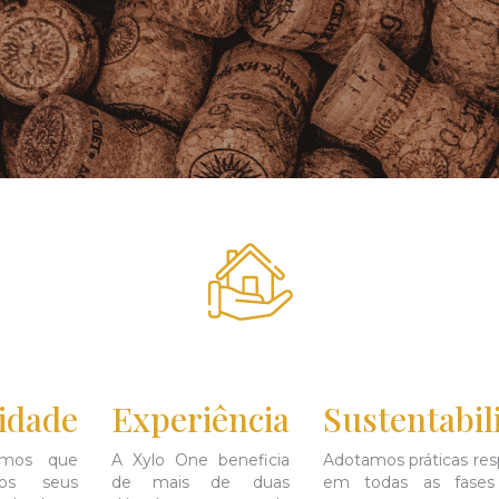
idade
Experiência
Sustentabil
amos que
A Xylo One beneficia
Adotamos práticas res
os seus
de mais de duas
em todas as fase