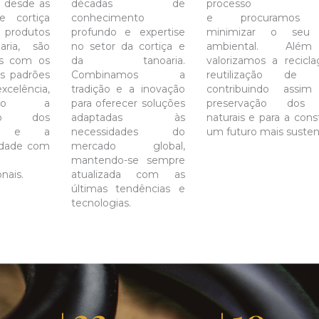
, desde as
décadas de
processo pro
e cortiça
conhecimento
e procuramos 
 produtos
profundo e expertise
minimizar o seu 
aria, são
no setor da cortiça e
ambiental. Além
os com os
da tanoaria.
valorizamos a recic
os padrões
Combinamos a
reutilização de ma
elência,
tradição e a inovação
contribuindo assi
tindo a
para oferecer soluções
preservação dos 
ação dos
adaptadas às
naturais e para a con
tes e a
necessidades do
um futuro mais susten
idade com
mercado global,
mantendo-se sempre
nais.
atualizada com as
últimas tendências e
tecnologias.