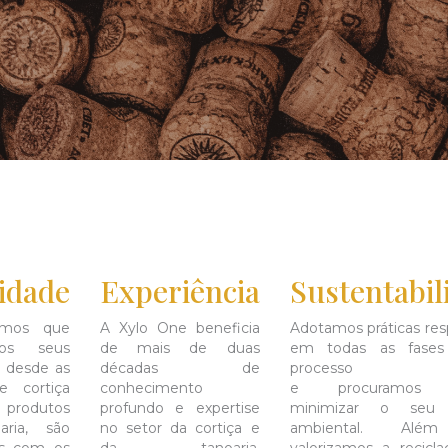
idade
Experiência
Sustentabil
amos que
A Xylo One beneficia
Adotamos práticas res
os seus
de mais de duas
em todas as fase
, desde as
décadas de
processo pro
e cortiça
conhecimento
e procuramos 
 produtos
profundo e expertise
minimizar o seu 
aria, são
no setor da cortiça e
ambiental. Além