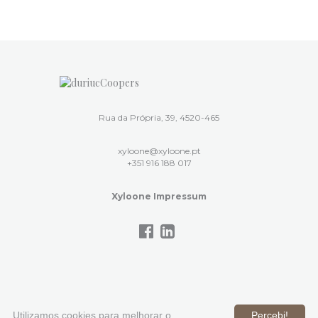
Rua da Própria, 39, 4520-465
xyloone@xyloone.pt
+351 916 188 017
Xyloone Impressum
Utilizamos cookies para melhorar o
Percebi!
2026 ©
. Todos os direitos reservados.
Política de