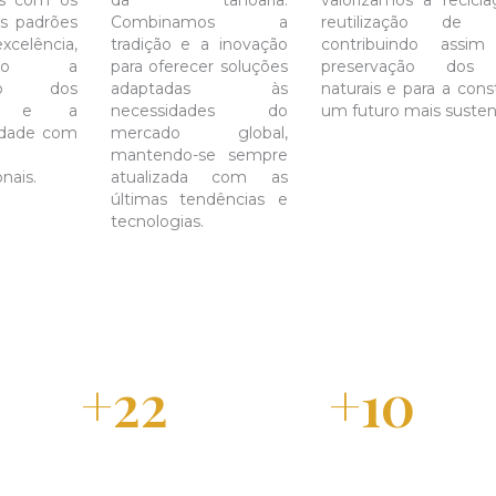
os com os
da tanoaria.
valorizamos a recic
os padrões
Combinamos a
reutilização de ma
elência,
tradição e a inovação
contribuindo assi
tindo a
para oferecer soluções
preservação dos 
ação dos
adaptadas às
naturais e para a con
tes e a
necessidades do
um futuro mais susten
idade com
mercado global,
mantendo-se sempre
nais.
atualizada com as
últimas tendências e
tecnologias.
22
10
Anos de Experiência
Mercados de Exportação