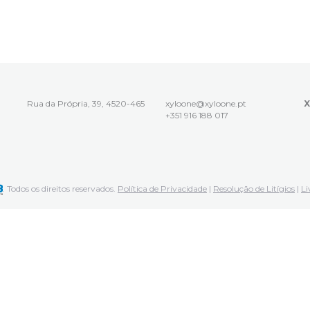
Rua da Própria, 39, 4520-465
xyloone@xyloone.pt
X
+351 916 188 017
. Todos os direitos reservados.
Política de Privacidade
|
Resolução de Litígios
|
Li