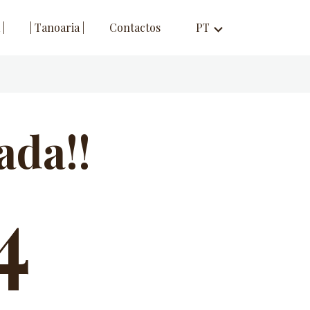
 |
| Tanoaria |
Contactos
PT
expand_more
ada!!
4