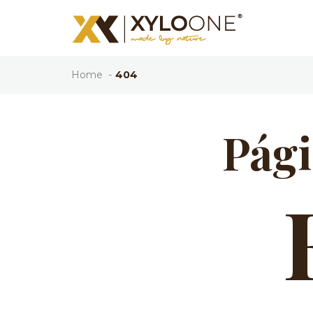
Home
404
Pági